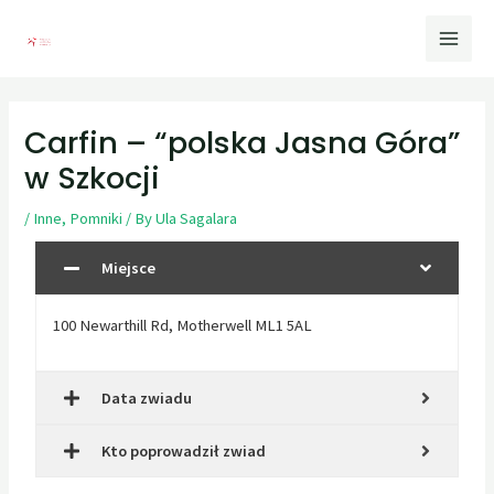
Carfin – “polska Jasna Góra”
w Szkocji
/
Inne
,
Pomniki
/ By
Ula Sagalara
Miejsce
100 Newarthill Rd, Motherwell ML1 5AL
Data zwiadu
Kto poprowadził zwiad