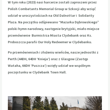
W tym roku (2023) nasi harcerze zostali zaproszeni przez
Polish Combatants Memorial Group w
Szkocji aby wziąć
udział w uroczystościach na Old Dalnottar i Solidarity
Plaza.
Na początku odśpiewano “Mazurka Dąbrowskiego”
polski hymn narodowy, następnie brytyjski, miało miejsce
przemówienie Burmistrza Miasta Clydebank oraz Ks.
Proboszcza parafii Our Holy
Redeemer w Clydebanku.
Po przemówieniach i złożeniu wieńców, nasze jednostki z
Perth (44DH,
64DH ‘Knieja’) oraz z Glasgow (Zastęp
Wataha, 66DH ‘Puszcza’) wzięły udział we wspólnym
poczęstunku w Clydebank Town Hall.