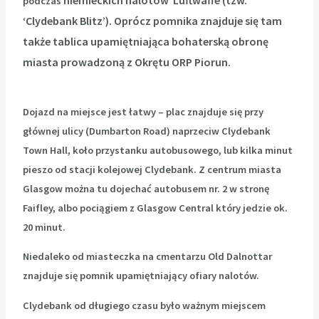
niemieckich
nalotów Luftwaffe (tzw.
podczas
‘Clydebank Blitz’).
Oprócz pomnika znajduje się tam
także tablica upamiętniająca bohaterską obronę
miasta prowadzoną z Okrętu ORP Piorun.
Dojazd na miejsce jest łatwy – plac znajduje się przy
głównej ulicy (Dumbarton Road) naprzeciw Clydebank
Town Hall, koło przystanku autobusowego, lub kilka minut
pieszo od stacji kolejowej Clydebank. Z centrum miasta
Glasgow można tu dojechać autobusem nr. 2 w stronę
Faifley, albo pociągiem z Glasgow Central który jedzie ok.
20 minut.
Niedaleko od miasteczka na cmentarzu Old Dalnottar
znajduje się pomnik upamiętniający ofiary nalotów.
Clydebank od długiego czasu było ważnym miejscem