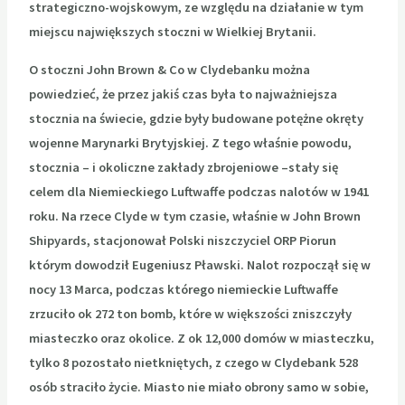
strategiczno-wojskowym, ze względu na działanie
w tym
miejscu największych stoczni w Wielkiej Brytanii.
O stoczni John Brown & Co w
Clydebanku można
powiedzieć, że przez jakiś czas była to najważniejsza
stocznia na świecie, gdzie
były budowane potężne okręty
wojenne Marynarki Brytyjskiej. Z tego właśnie powodu,
stocznia – i okoliczne
zakłady zbrojeniowe –stały się
celem dla Niemieckiego Luftwaffe podczas nalotów w 1941
roku.
Na rzece Clyde w tym czasie, właśnie w John Brown
Shipyards, stacjonował Polski niszczyciel ORP
Piorun
którym dowodził Eugeniusz Pławski. Nalot rozpoczął się w
nocy 13 Marca, podczas którego
niemieckie Luftwaffe
zrzuciło ok 272 ton bomb, które w większości zniszczyły
miasteczko oraz
okolice. Z ok 12,000 domów w miasteczku,
tylko 8 pozostało nietkniętych, z czego w Clydebank 528
osób straciło życie. Miasto nie miało obrony samo w sobie,