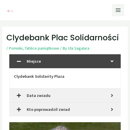
Clydebank Plac Solidarności
/
Pomniki
,
Tablice pamiątkowe
/ By
Ula Sagalara
Miejsce
Clydebank Solidarity Plaza
Data zwiadu
Kto poprowadził zwiad