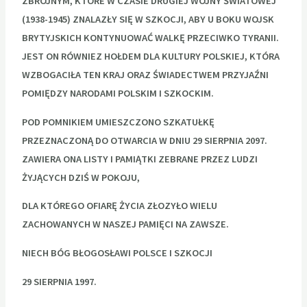
ZBROJNYM, KTÓRE W CZASIE DRUGIEJ WOJNY ŚWIATOWEJ
(1938-1945) ZNALAZŁY SIĘ W SZKOCJI, ABY U BOKU WOJSK
BRYTYJSKICH KONTYNUOWAĆ WALKĘ PRZECIWKO TYRANII.
JEST ON RÓWNIEZ HOŁDEM DLA KULTURY POLSKIEJ, KTÓRA
WZBOGACIŁA TEN KRAJ ORAZ ŚWIADECTWEM PRZYJAŹNI
POMIĘDZY NARODAMI POLSKIM I SZKOCKIM.
POD POMNIKIEM UMIESZCZONO SZKATUŁKĘ
PRZEZNACZONĄ DO OTWARCIA W DNIU 29 SIERPNIA 2097.
ZAWIERA ONA LISTY I PAMIĄTKI ZEBRANE PRZEZ LUDZI
ŻYJĄCYCH DZIŚ W POKOJU,
DLA KTÓREGO OFIARĘ ŻYCIA ZŁOZYŁO WIELU
ZACHOWANYCH W NASZEJ PAMIĘCI NA ZAWSZE.
NIECH BÓG BŁOGOSŁAWI POLSCE I SZKOCJI
29 SIERPNIA 1997.